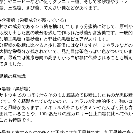
糖）やコーヒーなどに使うグラニュー糖、そして氷砂糖やザラメ
糖、三温糖、きび糖、てんさい糖などがあります。
●含蜜糖（栄養成分が残っている）
甘さの成分であるショ糖を抽出してしまう分蜜糖に対して、原料か
ら絞り出した蜜の成分を残して作られた砂糖が含蜜糖です。一般的
な加工黒糖（黒砂糖）と弊社の黒糖ピュアがあります。
分蜜糖の砂糖に比べると少し高価にはなりますが、ミネラルなどの
大切な栄養分が残されていて、見た目は茶色っぽい色がついていま
す。最近では健康志向の高まりから白砂糖に代替されることも増え
てきました。
黒糖の豆知識
●黒糖（黒砂糖）
サトウキビのしぼり汁をそのまま煮詰めて砂糖にしたものが黒砂糖
です。全く精製されていないので、ミネラルが比較的多く、強いコ
クと風味があります。ミネラル以外にもビタミンやたんぱく質も含
まれていることや、100gあたりの総カロリーは上白糖に比べて低
ことも特徴です。
●黒糖と称するものの多くは正式には加工黒糖です。加工黒糖の多