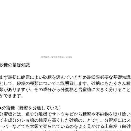
​がんみつと
う
- 製造販売 - 製造販売黒糖 - 天日塩
砂糖の基礎知識
まず最初に健康によい砂糖を選んでいくため最低限必要な基礎知識
として、砂糖の種類についてご説明致します。砂糖にもたくさん種
類がありますが、その成分から分蜜糖と含蜜糖に大きく分けること
ができます。
●分蜜糖（糖蜜を分離している）
分蜜糖とは、遠心分離機でサトウキビから糖蜜や不純物を取り除い
て主成分のショ糖の純度を高くした砂糖のことです。分蜜糖にはス
ーパーなどでも大袋で売られているのをよく見かける上白糖（白砂