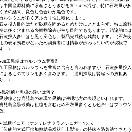
は中国産原料糖に県産さとうきびを30～40%混ぜ、特に石灰量が多
くその結果、変色し色合いが黒色です。
カルシウムが多くアルカリ性に転化します。
石灰投入目的はただ砂糖を固めるためだけにとどまらず、特に原料
糖に多く含まれる夾雑物除去が主な目的でもあります。結論的には
石灰投入多いほど黒く変色し、製品完成後も残留します。（石灰使
用の表示義務がないため消費者には情報が伝わらないのが現状で
す。）
●加工黒糖はカルシウム豊富⁉︎
加工黒糖はカルシウムを豊富に含有と言われますが、石灰多量投入
によるものでリンを多く含みます。（過剰摂取は腎臓への負担あ
り。）
●黒砂糖と黒糖の違いは何？
黒砂糖とは鹿児島の表現で黒糖は沖縄地方の表現といわれます。
鹿児島産黒砂糖は粗糖を含むため石灰量多くとも色合いはブラウン
色。
● 黒糖ピュア（ケンミレナクラスシュガーNo.16
「伝統的古式圧搾加熱結晶粉状仕上製法」の特殊ろ過製法でさとう