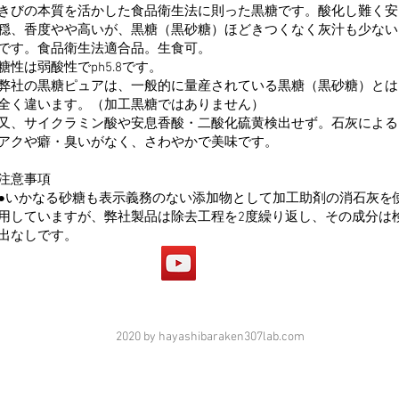
きびの本質を活かした食品衛生法に則った黒糖です。酸化し難く安
穏、香度やや高いが、黒糖（黒砂糖）ほどきつくなく灰汁も少ない
です。食品衛生法適合品。生食可。
糖性は弱酸性でph5.8です。
弊社の黒糖ピュアは、一般的に量産されている黒糖（黒砂糖）とは
全く違います。（加工黒糖ではありません）
又、サイクラミン酸や安息香酸・二酸化硫黄検出せず。石灰による
アクや癖・臭いがなく、さわやかで美味です。
注意事項
●いかなる砂糖も表示義務のない添加物として加工助剤の消石灰を
用していますが、弊社製品は除去工程を2度繰り返し、その成分は
出なしです。
2020 by hayashibaraken307lab.com